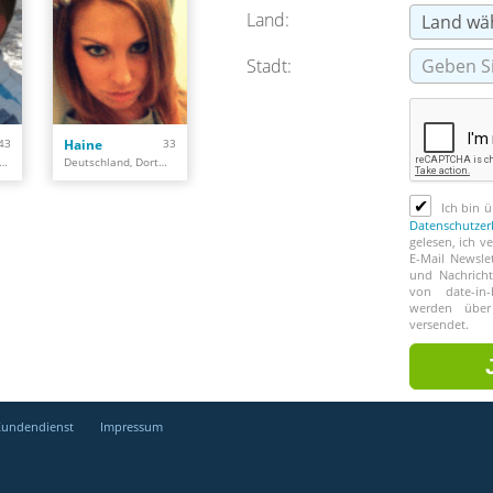
Land:
Stadt:
43
Haine
33
utschland, Darmstadt
Deutschland, Dortmund
✔
Ich bin ü
Datenschutzer
gelesen, ich v
E-Mail Newsle
und Nachricht
von date-in-
werden über
versendet.
Kundendienst
Impressum