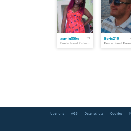
asmin85ke
39
Boris210
Deutschland, Grünstadt
De
Über uns
AGB
Datenschutz
Cookies