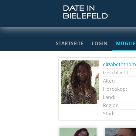
STARTSEITE
LOGIN
MITGLI
elizabeththo
Geschlecht:
Alter:
Horoskop:
Land:
Region
Stadt: