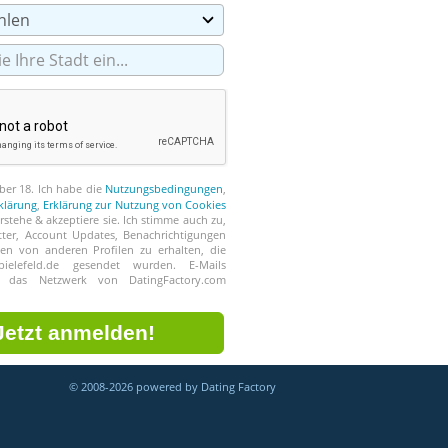
ber 18. Ich habe die
Nutzungsbedingungen
,
klärung
,
Erklärung zur Nutzung von Cookies
erstehe & akzeptiere sie. Ich stimme auch zu,
tter, Account Updates, Benachrichtigungen
en von anderen Profilen zu erhalten, die
bielefeld.de gesendet wurden. E-Mails
 das Netzwerk von DatingFactory.com
© 2008-2026 powered by Dating Factory