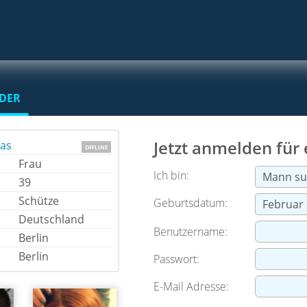
EDER
Jetzt anmelden für 
mas
OFFLINE
Frau
Ich bin:
39
Schütze
Geburtsdatum:
Deutschland
Benutzername:
Berlin
Berlin
Passwort:
E-Mail Adresse: